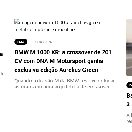
BMW
05/08/2026
BMW M 1000 XR: a crossover de 201
ia
CV com DNA M Motorsport ganha
exclusiva edição Aurelius Green
de
...
Quando a divisão M da BMW resolve colocar
as mãos em uma arquitetura de crossover,...
B
Ba
3
A 
re