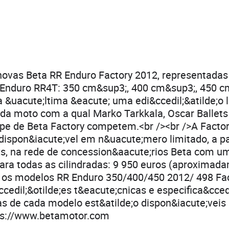
ovas Beta RR Enduro Factory 2012, representadas
s Enduro RR4T: 350 cm&sup3;, 400 cm&sup3;, 450 c
 &uacute;ltima &eacute; uma edi&ccedil;&atilde;o 
 da moto com a qual Marko Tarkkala, Oscar Ballets
ipe de Beta Factory competem.<br /><br />A Facto
dispon&iacute;vel em n&uacute;mero limitado, a par
s, na rede de concession&aacute;rios Beta com um
ara todas as cilindradas: 9 950 euros (aproximad
o os modelos RR Enduro 350/400/450 2012/ 498 Fac
cedil;&otilde;es t&eacute;cnicas e especifica&ccedi
s de cada modelo est&atilde;o dispon&iacute;veis n
ps://www.betamotor.com