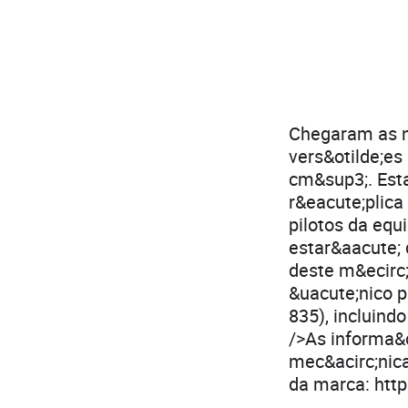
Chegaram as n
vers&otilde;e
cm&sup3;. Esta
r&eacute;plica
pilotos da equ
estar&aacute; 
deste m&ecirc;
&uacute;nico p
835), incluind
/>As informa&c
mec&acirc;nica
da marca: htt