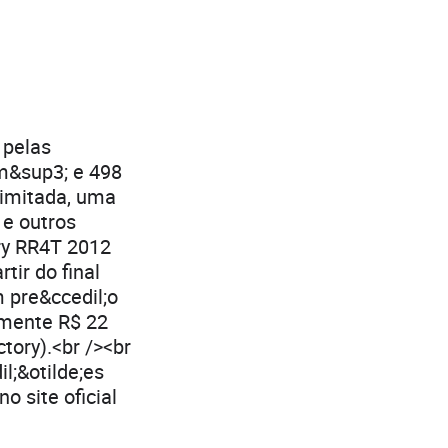
 pelas
m&sup3; e 498
limitada, uma
 e outros
ry RR4T 2012
tir do final
 pre&ccedil;o
amente R$ 22
tory).<br /><br
l;&otilde;es
o site oficial