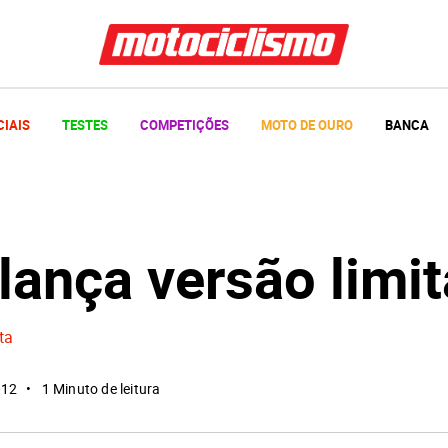
CIAIS
TESTES
COMPETIÇÕES
MOTO DE OURO
BANCA
lança versão limi
ta
012
1 Minuto de leitura