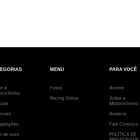
EGORIAS
MENU
PARA VOCÊ
e a
Fotos
Assine
ociclismo
Racing Online
Sobre a
cias
Motociclismo
ciais
Anuncie
petições
Fale Conosco
o de ouro
POLÍTICA DE
PRIVACIDADE