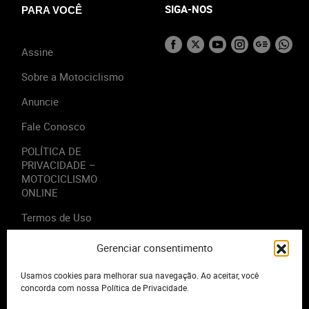
SIGA-NOS
PARA VOCÊ
Assine
Sobre a Motociclismo
Anuncie
Fale Conosco
POLÍTICA DE
PRIVACIDADE –
MOTOCICLISMO
ONLINE
Termos de Uso
Gerenciar consentimento
Usamos cookies para melhorar sua navegação. Ao aceitar, você
2023 - Editora Motor Midia. Todos os direitos reservados.
concorda com nossa Política de Privacidade.