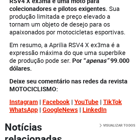
RSV4 X ex3ma é uma moto para
colecionadores e pilotos exigentes.
Sua
produção limitada e preço elevado a
tornam um objeto de desejo para os
apaixonados por motocicletas esportivas.
Em resumo, a Aprilia RSV4 X ex3ma é a
expressão máxima do que uma superbike
de produção pode ser.
Por “
apenas”
99.000
dólares.
Deixe seu comentário nas redes da revista
MOTOCICLISMO:
Instagram
|
Facebook
|
YouTube
|
TikTok
WhatsApp
|
GoogleNews
|
LinkedIn
Notícias
VISUALIZAR TODOS
relacionadas