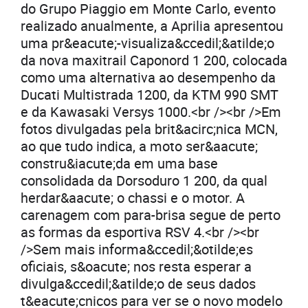
do Grupo Piaggio em Monte Carlo, evento
realizado anualmente, a Aprilia apresentou
uma pr&eacute;-visualiza&ccedil;&atilde;o
da nova maxitrail Caponord 1 200, colocada
como uma alternativa ao desempenho da
Ducati Multistrada 1200, da KTM 990 SMT
e da Kawasaki Versys 1000.<br /><br />Em
fotos divulgadas pela brit&acirc;nica MCN,
ao que tudo indica, a moto ser&aacute;
constru&iacute;da em uma base
consolidada da Dorsoduro 1 200, da qual
herdar&aacute; o chassi e o motor. A
carenagem com para-brisa segue de perto
as formas da esportiva RSV 4.<br /><br
/>Sem mais informa&ccedil;&otilde;es
oficiais, s&oacute; nos resta esperar a
divulga&ccedil;&atilde;o de seus dados
t&eacute;cnicos para ver se o novo modelo