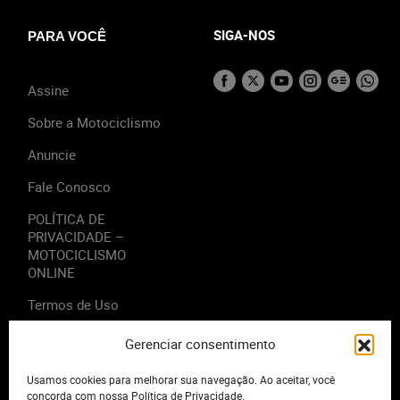
SIGA-NOS
PARA VOCÊ
Assine
Sobre a Motociclismo
Anuncie
Fale Conosco
POLÍTICA DE
PRIVACIDADE –
MOTOCICLISMO
ONLINE
Termos de Uso
Gerenciar consentimento
Usamos cookies para melhorar sua navegação. Ao aceitar, você
2023 - Editora Motor Midia. Todos os direitos reservados.
concorda com nossa Política de Privacidade.