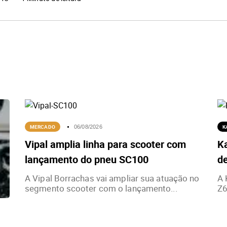
MERCADO
K
06/08/2026
Vipal amplia linha para scooter com
K
lançamento do pneu SC100
de
A Vipal Borrachas vai ampliar sua atuação no
A 
segmento scooter com o lançamento...
Z6