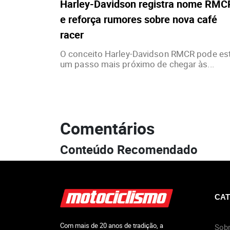
Harley-Davidson registra nome RMC
e reforça rumores sobre nova café
racer
O conceito Harley-Davidson RMCR pode es
um passo mais próximo de chegar às...
Comentários
Conteúdo Recomendado
CAT
Com mais de 20 anos de tradição, a
Sobr