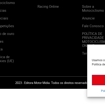
ociclismo
Racing Online
Sobre a
cias
Motociclismo
ciais
Anuncie
petições
Fale Conosco
o de ouro
POLÍTICA DE
PRIVACIDADE
es
MOTOCICLIS
ONLINE
ca
Termos de Us
tica de
Usamos co
ies (UE)
Política d
2023 - Editora Motor Midia. Todos os direitos reservados.
Pol