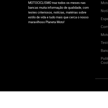
Mot
MOTOCICLISMO traz todos os meses nas
bancas muita informação de qualidade, com
Notí
testes criteriosos, notícias, matérias sobre
estilo de vida e tudo mais que cerca o nosso
Espe
maravilhoso Planeta Moto!
Com
Mot
Test
Ban
Polí
Cook