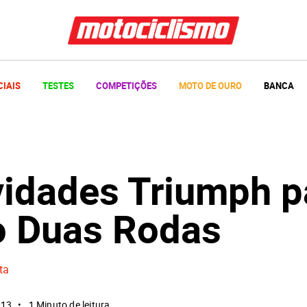
CIAIS
TESTES
COMPETIÇÕES
MOTO DE OURO
BANCA
vidades Triumph p
o Duas Rodas
ta
013
1 Minuto de leitura