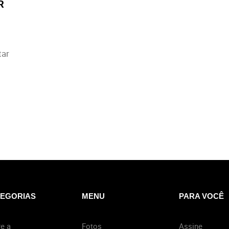
R
tar
EGORIAS
MENU
PARA VOCÊ
e a
Fotos
Assine