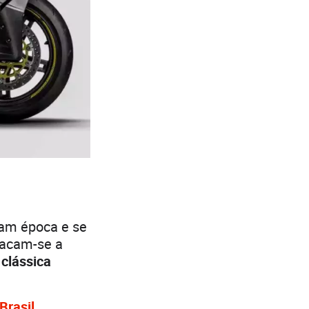
am época e se
tacam-se a
 clássica
Brasil