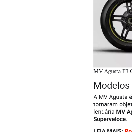
MV Agusta F3 C
Modelos 
A MV Agusta é
tornaram objet
lendária
MV Agu
Superveloce
.
LEIA MAIS:
Ro