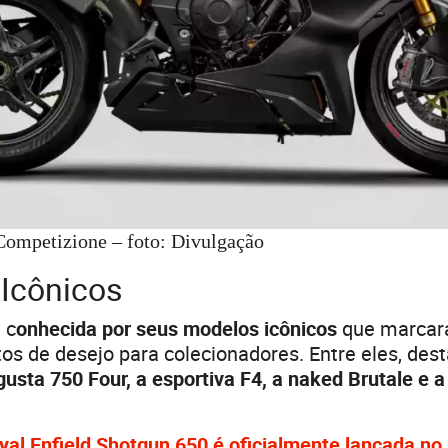
ompetizione – foto: Divulgação
Icônicos
 c
onhecida por seus modelos icônicos
que marcar
os de desejo para colecionadores. Entre eles, des
sta 750 Four, a esportiva F4, a naked Brutale e a
yal Enfield Shotgun 650 é oficialmente lançada no 