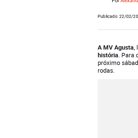
Por
Alexand
Publicado: 22/02/2
A MV Agusta
,
história
. Para 
próximo sábad
rodas.