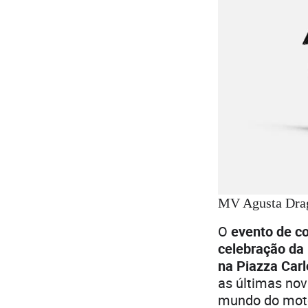
MV Agusta Drag
O
evento de c
celebração da 
na Piazza Car
as últimas nov
mundo do motoc