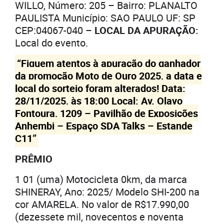
WILLO, Número: 205 – Bairro: PLANALTO
PAULISTA Município: SAO PAULO UF: SP
CEP:04067-040 –
LOCAL DA APURAÇÃO:
Local do evento.
“Fiquem atentos à apuração do ganhador
da promoção Moto de Ouro 2025, a data e
local do sorteio foram alterados! Data:
28/11/2025, às 18:00 Local: Av. Olavo
Fontoura, 1209 – Pavilhão de Exposições
Anhembi – Espaço SDA Talks – Estande
C11”
PRÊMIO
1 01 (uma) Motocicleta 0km, da marca
SHINERAY, Ano: 2025/ Modelo SHI-200 na
cor AMARELA. No valor de R$17.990,00
(dezessete mil, novecentos e noventa