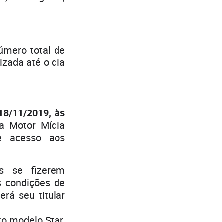
úmero total de
izada até o dia
18/11/2019, às
la Motor Mídia
re acesso aos
os se fizerem
s condições de
erá seu titular
to modelo Star,