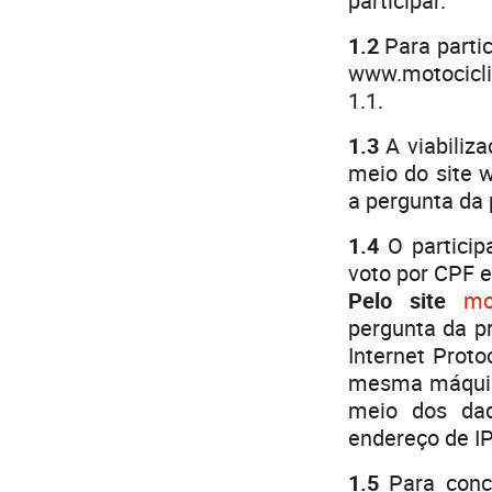
participar.
1.2
Para partic
www.motociclis
1.1.
1.3
A viabiliz
meio do site 
a pergunta da
1.4
O partici
voto por CPF e 
Pelo site
mo
pergunta da p
Internet Proto
mesma máquina
meio dos dad
endereço de IP
1.5
Para conco