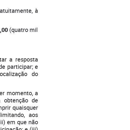
atuitamente, à
0,00
(quatro mil
tar a resposta
e participar; e
localização do
er momento, a
a obtenção de
mprir quaisquer
imitando, aos
(ii) em que não
ipação; e (iii)