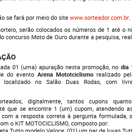
se fará por meio do site
www.sorteador.com.br
.
teio, serão colocados os números de 1 até o n
do concurso Moto de Ouro durante a pesquisa, real
AÇÃO
zada 01 (uma) apuração nesta promoção, no
dia 
de do evento
Arena Mototciclismo
realizado pe
., localizado no Salão Duas Rodas, com liv
teados, digitalmente, tantos cupons quant
até que se encontre 1 (um) cupom, atendendo a
 com a resposta correta à pergunta formulada, s
com o KIT MOTOCICLISMO, composto por:
ta Tutto modelo Veloce, (01) um par de luvas Tut