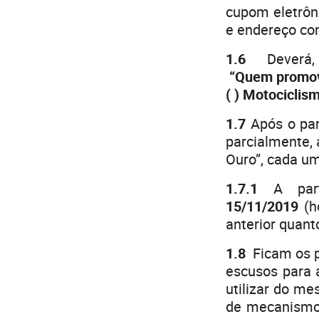
cupom eletrôn
e endereço com
1.6
Deverá, 
“Quem promov
( ) Motocic
1.7
Após o part
parcialmente, 
Ouro”, cada um
1.7.1
A parti
15/11/2019
(h
anterior quant
1.8
Ficam os pa
escusos para 
utilizar do me
de mecanismos