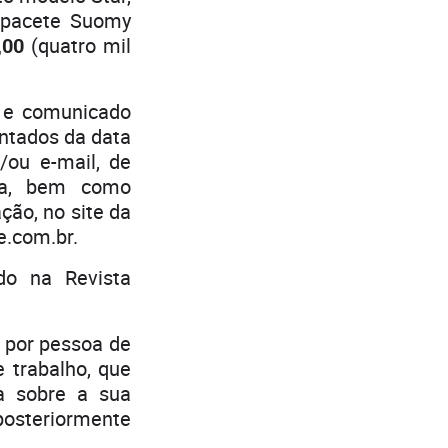
apacete Suomy
,00
(quatro mil
o e comunicado
ontados da data
ou e-mail, de
ra, bem como
ção, no site da
.com.br.
do na Revista
 por pessoa de
e trabalho, que
a sobre a sua
osteriormente