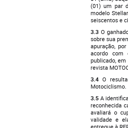
(01) um par 
modelo Stellar
seiscentos e c
3.3
O ganhador
sobre sua prem
apuração, po
acordo com 
publicado, em 
revista MOTOC
3.4
O resulta
Motociclismo.
3.5
A identifi
reconhecida ca
avaliará o c
validade e e
entregue à RE