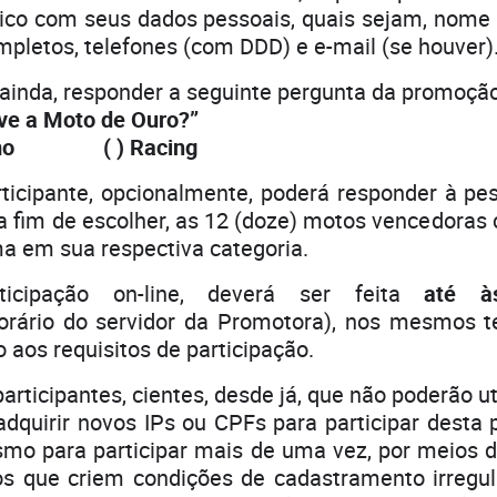
ico com seus dados pessoais, quais sejam, nome
pletos, telefones (com DDD) e e-mail (se houver)
ainda, responder a seguinte pergunta da promoção
e a Moto de Ouro?”
lismo ( ) Racing
icipante, opcionalmente, poderá responder à pes
a fim de escolher, as 12 (doze) motos vencedora
a em sua respectiva categoria.
cipação on-line, deverá ser feita
até à
orário do servidor da Promotora), nos mesmos 
o aos requisitos de participação.
rticipantes, cientes, desde já, que não poderão ut
adquirir novos IPs ou CPFs para participar desta
smo para participar mais de uma vez, por meios d
 que criem condições de cadastramento irregula