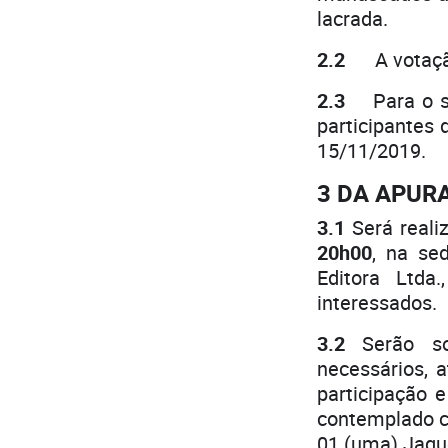
lacrada.
2.2
A votação 
2.3
Para o sor
participantes 
15/11/2019.
3 DA APUR
3.1
Será reali
20h00
, na se
Editora Ltda
interessados.
3.2
Serão sor
necessários, 
participação e
contemplado 
01 (uma) Jaque