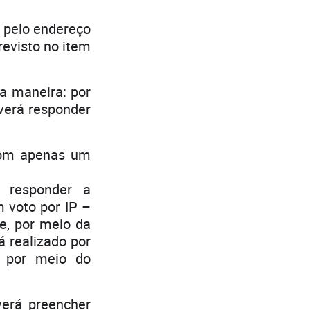
, pelo endereço
revisto no item
a maneira: por
verá responder
com apenas um
á responder a
 voto por IP –
te, por meio da
 realizado por
e por meio do
erá preencher