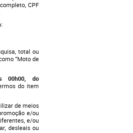
 completo, CPF
.
:
quisa, total ou
s como “Moto de
s 00h00, do
termos do item
ilizar de meios
 promoção e/ou
iferentes, e/ou
r, desleais ou