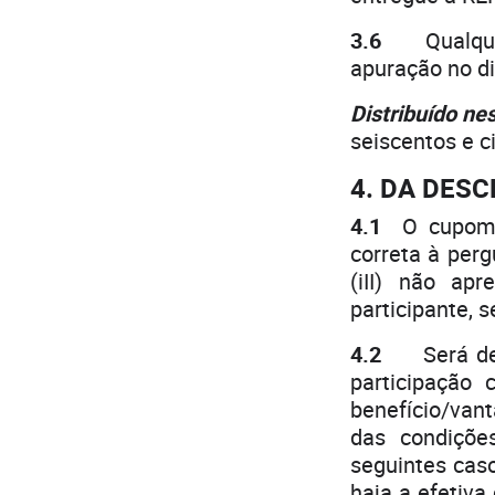
3.6
Qualquer p
apuração no di
Distribuído ne
seiscentos e c
4. DA DES
4.1
O cupom e
correta à perg
(iII) não apr
participante, 
4.2
Será desc
participação
benefício/vant
das condiçõe
seguintes caso
haja a efetiva