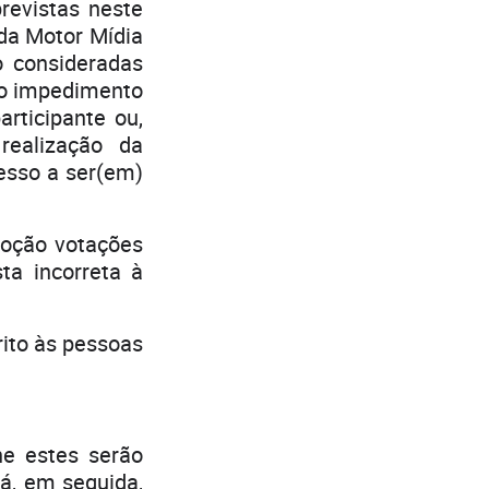
revistas neste
da Motor Mídia
ão consideradas
 o impedimento
rticipante ou,
realização da
esso a ser(em)
moção votações
a incorreta à
rito às pessoas
e estes serão
á, em seguida,