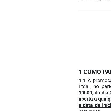
1 COMO PA
1.1
A promoção
Ltda., no per
10h00, do dia 
aberta a qualq
a data de iní