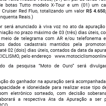
de botas Tutto modelo X-Tour e um (01) um c
 Cruiser Red Fluo, totalizando um valor
R$ 4.650
inquenta Reais.)
 será anunciado à viva voz no ato da apuraçã
iação no prazo máximo de 03 (três) dias úteis, c
r meio de telegrama com AR e/ou telefonema e/
os dados cadastrais mantidos pela promoto
até 02 (dois) dias úteis, contados da data da apura
ICLISMO, pelo endereço www.motociclismoonline
do da pesquisa “Moto de Ouro” será divulga
cação do ganhador na apuração será acompanhada
pacidade e idoneidade para realizar esse tipo d
upom eletrônico sorteado, com decisão soberan
laborará a respectiva Ata da Apuração a ser p
PCO.