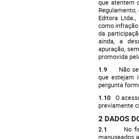
que atentem c
Regulamento, 
Editora Ltda.,
como infração
da participaç
ainda, a des
apuração, sem
promovida pela
1.9
Não serão
que estejam 
pergunta form
1.10
O acesso 
previamente c
2 DADOS D
2.1
No final 
manuseados ap