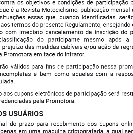
ontra os objetivos e condições de participação p
que é a Revista Motociclismo, publicação mensal 
 situações essas que, quando identificadas, ser
 aos termos do presente Regulamento, ensejando
ão com imediato cancelamento da inscrição do pa
classificação do participante mesmo após a 
 prejuízo das medidas cabíveis e/ou ação de regr
 Promotora em face do infrator.
 válidos para fins de participação nessa pro
incompletas e bem como aqueles com a respost
ulada.
aos cupons eletrônicos de participação será rest
redenciadas pela Promotora.
OS USUÁRIOS
do prazo para recebimento dos cupons onlin
enas em uma máquina criptografada, a qual ser