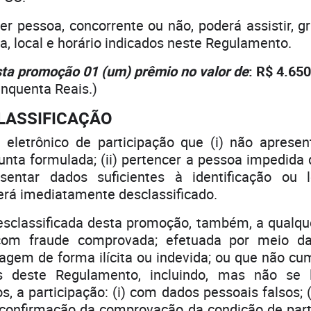
essoa, concorrente ou não, poderá assistir, gr
a, local e horário indicados neste Regulamento.
sta promoção 01 (um) prêmio no valor de
: R$ 4.65
inquenta Reais.)
CLASSIFICAÇÃO
letrônico de participação que (i) não apresen
unta formulada; (ii) pertencer a pessoa impedida d
esentar dados suficientes à identificação ou 
será imediatamente desclassificado.
lassificada desta promoção, também, a qualqu
 com fraude comprovada; efetuada por meio d
agem de forma ilícita ou indevida; ou que não cu
s deste Regulamento, incluindo, mas não se l
s, a participação: (i) com dados pessoais falsos; 
 confirmação da comprovação da condição de partic