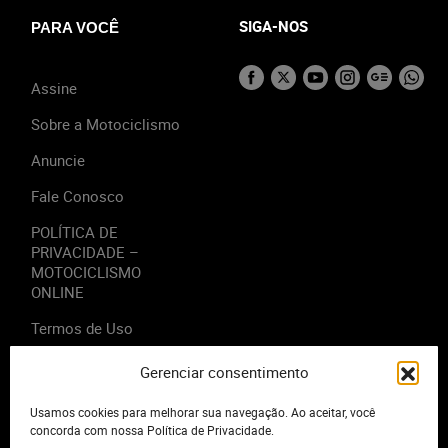
SIGA-NOS
PARA VOCÊ
Assine
Sobre a Motociclismo
Anuncie
Fale Conosco
POLÍTICA DE
PRIVACIDADE –
MOTOCICLISMO
ONLINE
Termos de Uso
Gerenciar consentimento
Usamos cookies para melhorar sua navegação. Ao aceitar, você
2023 - Editora Motor Midia. Todos os direitos reservados.
concorda com nossa Política de Privacidade.