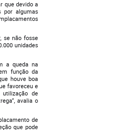
r que devido a
s por algumas
 emplacamentos
, se não fosse
00.000 unidades
m a queda na
 em função da
 que houve boa
que favoreceu e
utilização de
rega”, avalia o
placamento de
jeção que pode