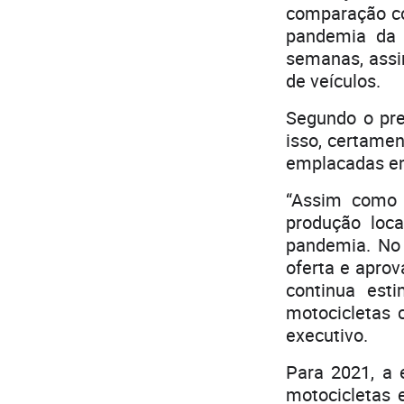
comparação co
pandemia da 
semanas, assi
de veículos.
Segundo o pre
isso, certamen
emplacadas em
“Assim como
produção loc
pandemia. No 
oferta e aprov
continua est
motocicletas c
executivo.
Para 2021, a
motocicletas 