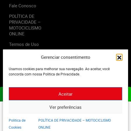
Fale Conosco
POLÍTICA DE
PRIVACIDADE –
MOTOCICLISMO
ONLINE
Termos de Uso
Gerenciar consentimento
Usamos cookies para melhorar sua navegação. Ao aceitar, você
2023 - Editora Motor Midia. Todos os direitos reservados.
concorda com nossa Política de Privacidade.
Aceitar
ASSINE JÁ
Ver preferências
Política de
POLÍTICA DE PRIVACIDADE – MOTOCICLISMO
Cookies
ONLINE