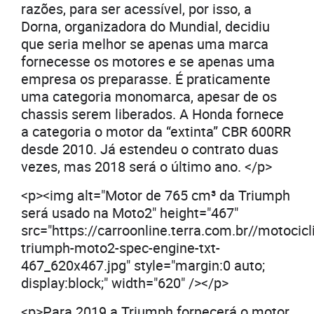
razões, para ser acessível, por isso, a
Dorna, organizadora do Mundial, decidiu
que seria melhor se apenas uma marca
fornecesse os motores e se apenas uma
empresa os preparasse. É praticamente
uma categoria monomarca, apesar de os
chassis serem liberados. A Honda fornece
a categoria o motor da “extinta” CBR 600RR
desde 2010. Já estendeu o contrato duas
vezes, mas 2018 será o último ano. </p>
<p><img alt="Motor de 765 cm³ da Triumph
será usado na Moto2" height="467"
src="https://carroonline.terra.com.br//motoc
triumph-moto2-spec-engine-txt-
467_620x467.jpg" style="margin:0 auto;
display:block;" width="620" /></p>
<p>Para 2019 a Triumph fornecerá o motor