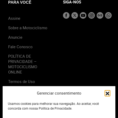
SIGA-NOS
PARA VOCÊ
Assine
Sobre a Motociclismo
Anuncie
Fale Conosco
POLÍTICA DE
PRIVACIDADE –
MOTOCICLISMO
ONLINE
Termos de Uso
Gerenciar consentimento
Usamos cookies para melhorar sua navegação. Ao aceitar, você
2023 - Editora Motor Midia. Todos os direitos reservados.
concorda com nossa Política de Privacidade.