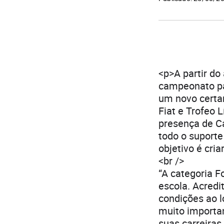
<p>A partir d
campeonato par
um novo certam
Fiat e Trofeo 
presença de C
todo o suporte
objetivo é cri
<br />
“A categoria F
escola. Acredi
condições ao l
muito importa
suas carreiras