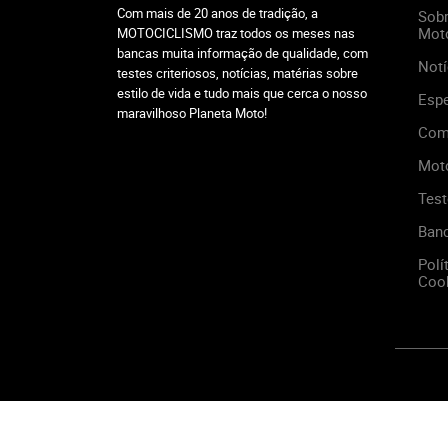
Com mais de 20 anos de tradição, a
Sobr
Mot
MOTOCICLISMO traz todos os meses nas
bancas muita informação de qualidade, com
Notí
testes criteriosos, notícias, matérias sobre
estilo de vida e tudo mais que cerca o nosso
Espe
maravilhoso Planeta Moto!
Com
Mot
Test
Ban
Polí
Cook