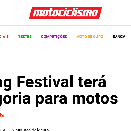
CIAIS
TESTES
COMPETIÇÕES
MOTO DE OURO
BANCA
g Festival terá
goria para motos
ta
009
2 Minutos de leitura