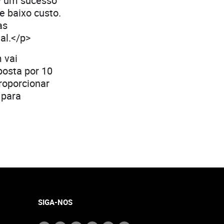
 – um sucesso
e baixo custo.
as
al.</p>
 vai
posta por 10
roporcionar
 para
SIGA-NOS