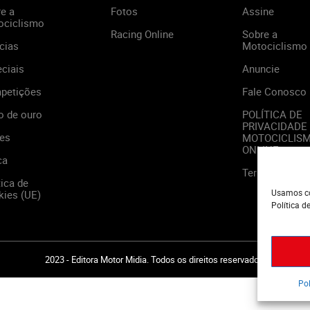
e a
Fotos
Assine
ociclismo
Racing Online
Sobre a
cias
Motociclismo
ciais
Anuncie
petições
Fale Conosco
o de ouro
POLÍTICA DE
PRIVACIDADE
es
MOTOCICLIS
ONLINE
ca
Termos de Us
tica de
Usamos co
ies (UE)
Política d
2023 - Editora Motor Midia. Todos os direitos reservados.
Pol