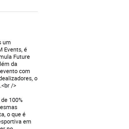
is um
M Events, é
rmula Future
Além da
o evento com
dealizadores, o
.<br />
ca de 100%
 mesmas
a, o que é
esportiva em
cer no