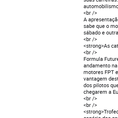
automobilismo”
<br />
A apresentação
sabe que o mod
sábado e outra
<br />
<strong>As cat
<br />
Formula Future
andamento na 
motores FPT e
vantagem desta
dos pilotos q
chegarem a Eu
<br />
<br />
<strong>Trofe