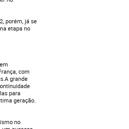
2, porém, já se
uma etapa no
arem
França, com
s.A grande
continuidade
las para
tima geração.
rismo no