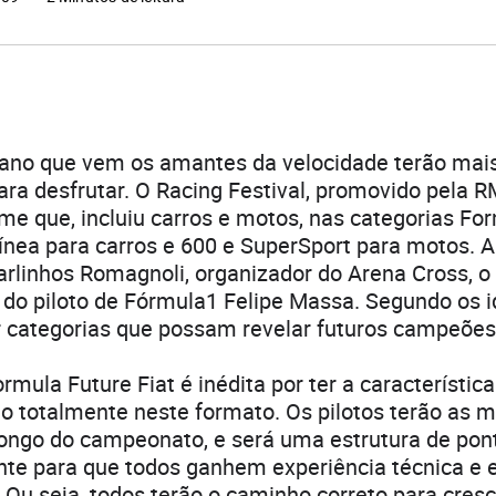
o ano que vem os amantes da velocidade terão ma
a desfrutar. O Racing Festival, promovido pela R
e que, incluiu carros e motos, nas categorias Fo
Línea para carros e 600 e SuperSport para motos. 
arlinhos Romagnoli, organizador do Arena Cross, 
 do piloto de Fórmula1 Felipe Massa. Segundo os i
ar categorias que possam revelar futuros campeões
ormula Future Fiat é inédita por ter a característi
to totalmente neste formato. Os pilotos terão as
ongo do campeonato, e será uma estrutura de pont
nte para que todos ganhem experiência técnica e 
. Ou seja, todos terão o caminho correto para cres