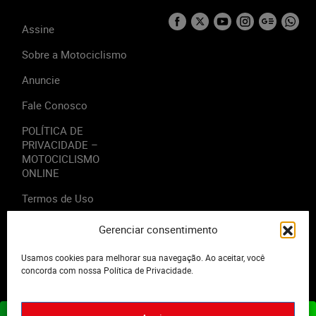
Assine
Sobre a Motociclismo
Anuncie
Fale Conosco
POLÍTICA DE
PRIVACIDADE –
MOTOCICLISMO
ONLINE
Termos de Uso
Gerenciar consentimento
Usamos cookies para melhorar sua navegação. Ao aceitar, você
2023 - Editora Motor Midia. Todos os direitos reservados.
concorda com nossa Política de Privacidade.