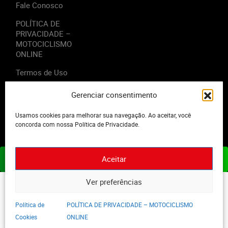
Fale Conosco
POLÍTICA DE
PRIVACIDADE –
MOTOCICLISMO
ONLINE
Termos de Uso
Gerenciar consentimento
Usamos cookies para melhorar sua navegação. Ao aceitar, você
2023 - Editora Motor Midia. Todos os direitos reservados.
concorda com nossa Política de Privacidade.
Aceitar
ASSINE JÁ
Ver preferências
Política de
POLÍTICA DE PRIVACIDADE – MOTOCICLISMO
Cookies
ONLINE