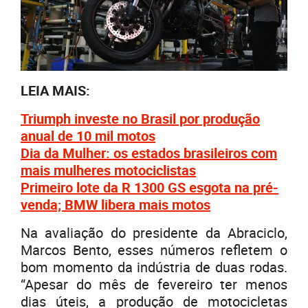
LEIA MAIS:
Triumph investe no Brasil por produção
anual de 10 mil motos
Dia da Mulher: os estados brasileiros com
mais mulheres motociclistas
Primeiro lote da R 1300 GS esgota na pré-
venda; BMW libera mais motos
Na avaliação do presidente da Abraciclo,
Marcos Bento, esses números refletem o
bom momento da indústria de duas rodas.
“Apesar do mês de fevereiro ter menos
dias úteis, a produção de motocicletas