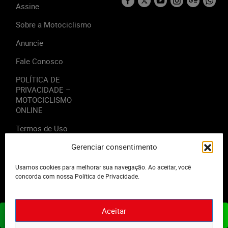
Assine
Sobre a Motociclismo
Anuncie
Fale Conosco
POLÍTICA DE
PRIVACIDADE –
MOTOCICLISMO
ONLINE
Termos de Uso
Gerenciar consentimento
Usamos cookies para melhorar sua navegação. Ao aceitar, você
concorda com nossa Política de Privacidade.
2023 - Editora Motor Midia. Todos os direitos reservados.
Aceitar
ASSINE JÁ