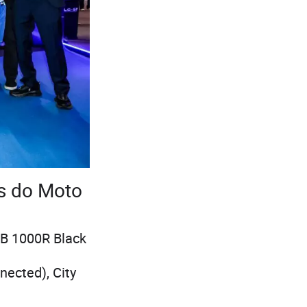
es do Moto
CB 1000R Black
ected), City