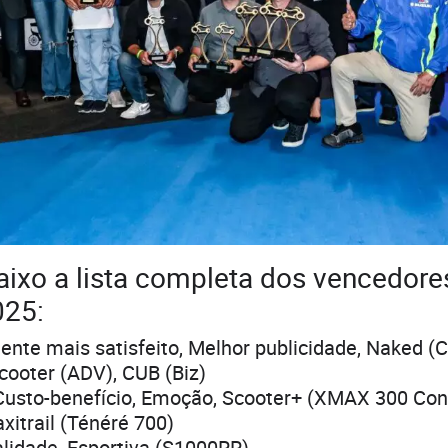
aixo a lista completa dos vencedor
025:
iente mais satisfeito, Melhor publicidade, Naked (
Scooter (ADV), CUB (Biz)
usto-benefício, Emoção, Scooter+ (XMAX 300 Conn
xitrail (Ténéré 700)
lidade, Esportiva (S1000RR)