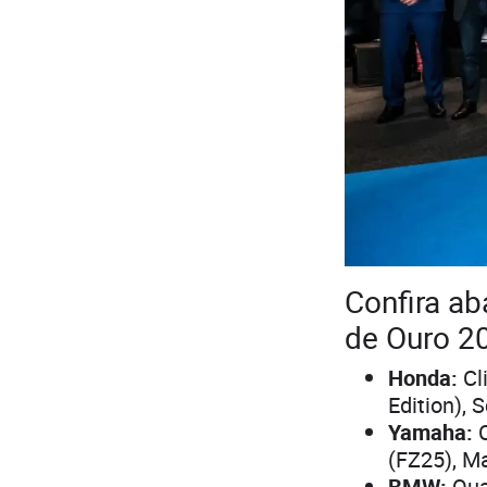
Confira ab
de Ouro 2
Honda:
Cl
Edition), 
Yamaha:
C
(FZ25), Ma
BMW:
Qua