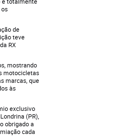
o e totalmente
 os
ação de
ição teve
 da RX
os, mostrando
s motocicletas
as marcas, que
dos às
mio exclusivo
 Londrina (PR),
o obrigado a
emiação cada