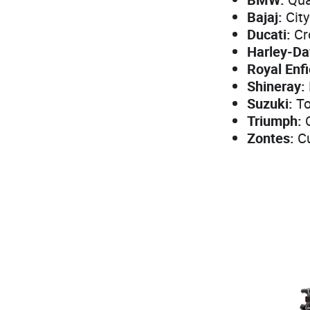
Bajaj:
City
Ducati:
Cr
Harley-Da
Royal Enfi
Shineray:
Suzuki:
To
Triumph:
C
Zontes:
Cu