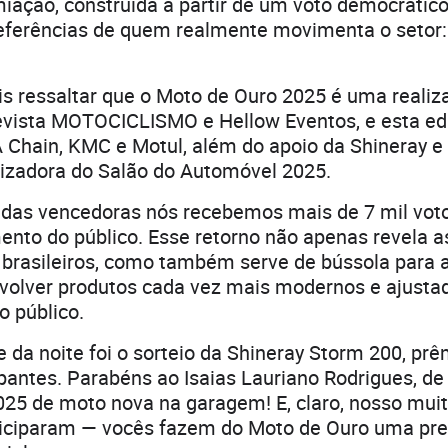
iação, construída a partir de um voto democrátic
referências de quem realmente movimenta o setor:
s ressaltar que o Moto de Ouro 2025 é uma realiz
evista MOTOCICLISMO e Hellow Eventos, e esta ed
A Chain, KMC e Motul, além do apoio da Shineray e
nizadora do Salão do Automóvel 2025.
o das vencedoras nós recebemos mais de 7 mil vot
ento do público. Esse retorno não apenas revela a
 brasileiros, como também serve de bússola para 
olver produtos cada vez mais modernos e ajusta
o público.
 da noite foi o sorteio da Shineray Storm 200, prê
ipantes. Parabéns ao Isaias Lauriano Rodrigues, de
25 de moto nova na garagem! E, claro, nosso muit
ticiparam — vocês fazem do Moto de Ouro uma pr