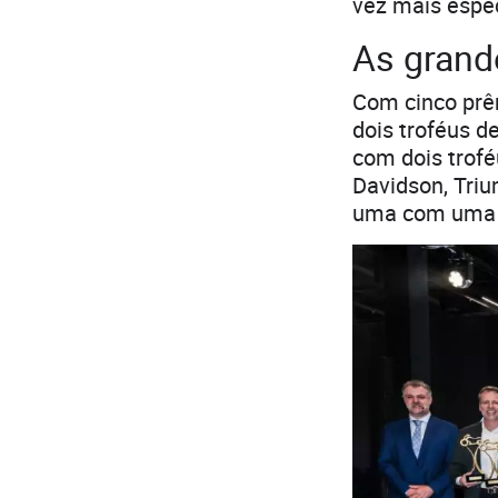
vez mais espec
As grand
Com cinco prê
dois troféus d
com dois trofé
Davidson, Triu
uma com uma v