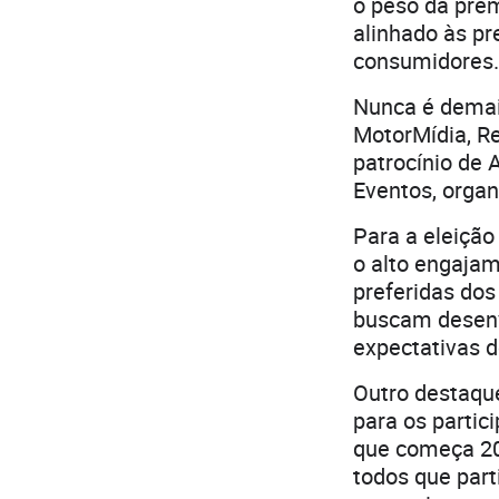
o peso da prem
alinhado às p
consumidores.
Nunca é demai
MotorMídia, R
patrocínio de 
Eventos, orga
Para a eleiçã
o alto engajam
preferidas dos
buscam desenv
expectativas d
Outro destaque
para os partic
que começa 20
todos que par