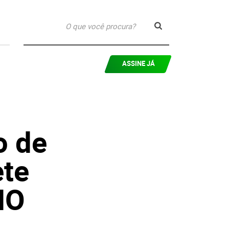
ASSINE JÁ
o de
ete
MO