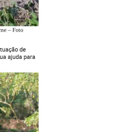
ome – Foto
ituação de
sua ajuda para