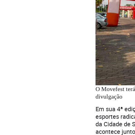
O Movefest terá
divulgação
Em sua 4ª ediç
esportes radic
da Cidade de S
acontece junt