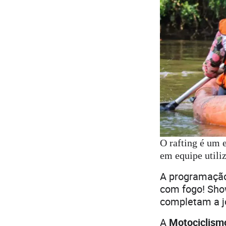
O rafting é um e
em equipe utili
A programação 
com fogo! Show
completam a j
A
Motociclis