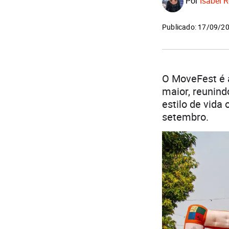
Por
Isabel R
Publicado: 17/09/2
O MoveFest é a
maior, reunind
estilo de vida
setembro.