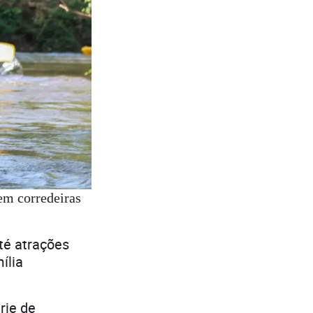
 em corredeiras
até atrações
ília
rie de