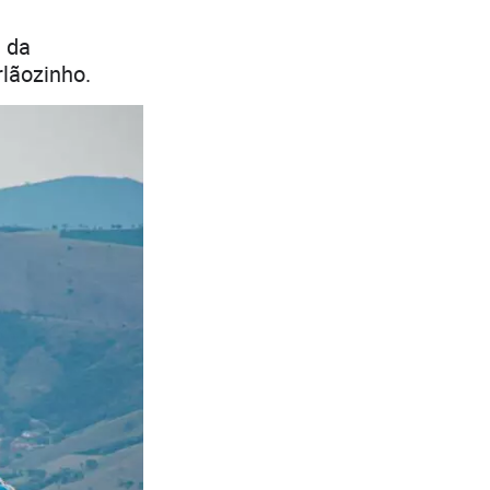
a da
rlãozinho.