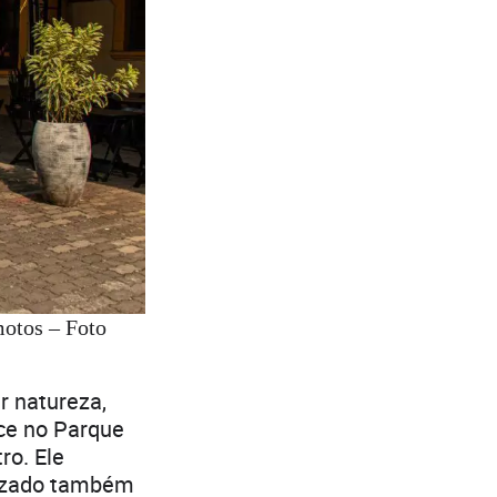
motos – Foto
r natureza,
ece no Parque
ro. Ele
lizado também