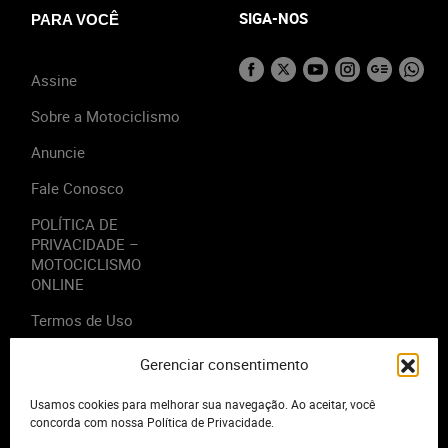
SIGA-NOS
PARA VOCÊ
Assine
Sobre a Motociclismo
Anuncie
Fale Conosco
POLÍTICA DE
PRIVACIDADE –
MOTOCICLISMO
ONLINE
Termos de Uso
Gerenciar consentimento
Usamos cookies para melhorar sua navegação. Ao aceitar, você
2023 - Editora Motor Midia. Todos os direitos reservados.
concorda com nossa Política de Privacidade.