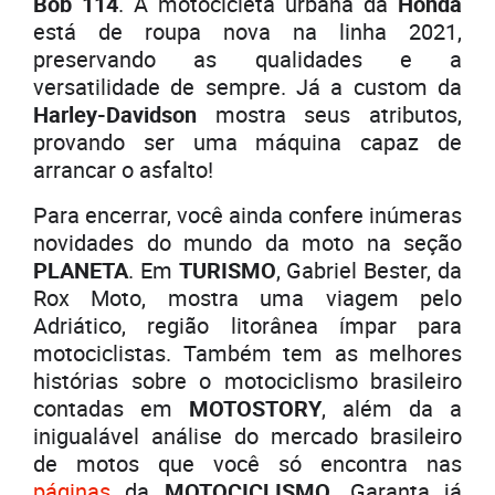
Bob 114
. A motocicleta urbana da
Honda
está de roupa nova na linha 2021,
preservando as qualidades e a
versatilidade de sempre. Já a custom da
Harley-Davidson
mostra seus atributos,
provando ser uma máquina capaz de
arrancar o asfalto!
Para encerrar, você ainda confere inúmeras
novidades do mundo da moto na seção
PLANETA
. Em
TURISMO
, Gabriel Bester, da
Rox Moto, mostra uma viagem pelo
Adriático, região litorânea ímpar para
motociclistas. Também tem as melhores
histórias sobre o motociclismo brasileiro
contadas em
MOTOSTORY
, além da a
inigualável análise do mercado brasileiro
de motos que você só encontra nas
páginas
da
MOTOCICLISMO
. Garanta já