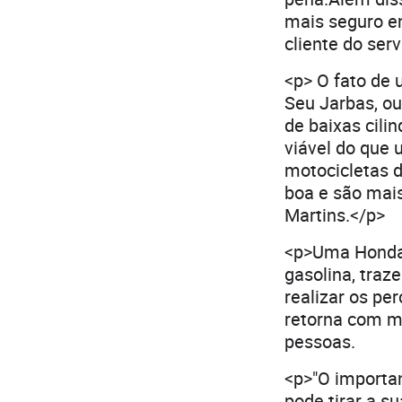
mais seguro em
cliente do serv
<p> O fato de 
Seu Jarbas, ou
de baixas cili
viável do que 
motocicletas d
boa e são mai
Martins.</p>
<p>Uma Honda 
gasolina, tra
realizar os pe
retorna com mu
pessoa
<p>"O importan
pode tirar a s