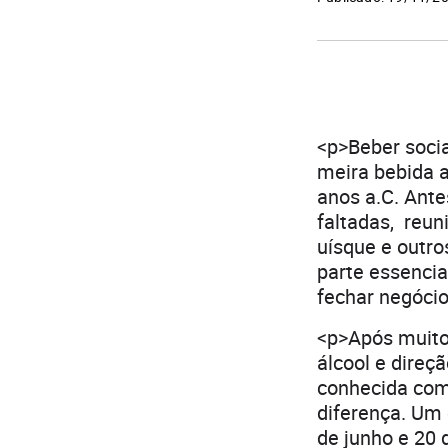
<p>Beber social
meira bebida a
anos a.C. Antes
faltadas, reun
uísque e outro
parte essencia
fechar negócio
<p>Após muito t
álcool e direç
conhecida com
diferença. Um 
de junho e 20 