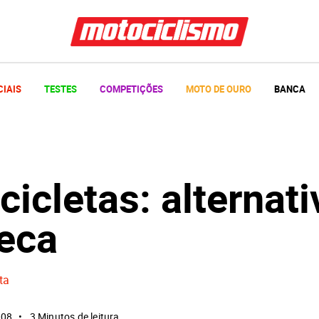
CIAIS
TESTES
COMPETIÇÕES
MOTO DE OURO
BANCA
icletas: alternati
Seca
ta
008
3 Minutos de leitura