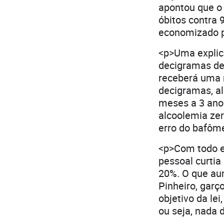
apontou que o
óbitos contra
economizado p
<p>Uma explica
decigramas de 
receberá uma m
decigramas, al
meses a 3 anos
alcoolemia zer
erro do bafôm
<p>Com todo es
pessoal curtia
20%. O que aum
Pinheiro, gar
objetivo da le
ou seja, nada 