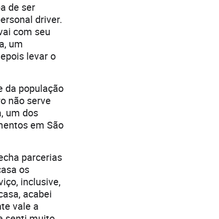
a de ser
ersonal driver.
 vai com seu
ra, um
epois levar o
e da população
ro não serve
ra, um dos
imentos em São
­cha parcerias
casa os
ço, inclusive,
casa, acabei
te vale a
 senti muito