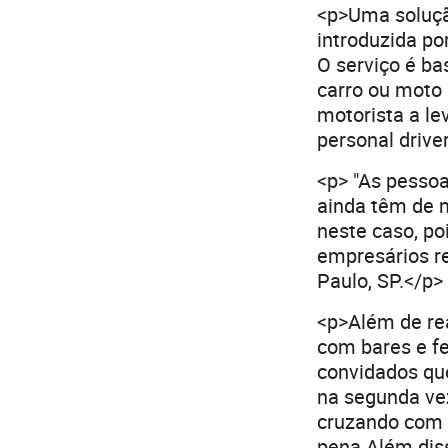
<p>Uma solução
introduzida po
O serviço é ba
carro ou moto 
motorista a le
personal driver
<p> "As pessoa
ainda têm de m
neste caso, poi
empresários r
Paulo, SP.</p>
<p>Além de rea
com bares e fe
convidados que
na segunda vez
cruzando com 
pena.Além diss