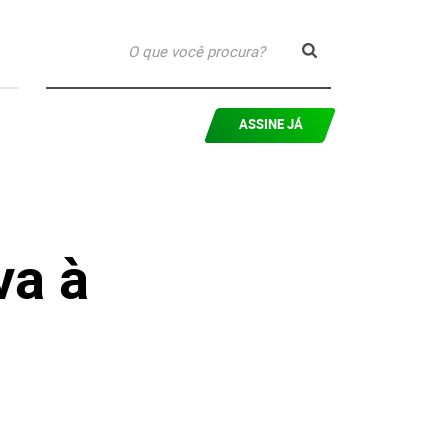
ASSINE JÁ
va à