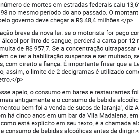
 número de mortes em estradas federais caiu 13,
 998 no mesmo período do ano passado. O montant
elo governo deve chegar a R$ 48,4 milhões.</p>
ção breve da nova lei: se o motorista for pego c
álcool por litro de sangue, perderá a carta por 12
ulta de R$ 957,7. Se a concentração ultrapassar 
ém de ter a habilitação suspensa e ser multado, s
, com direito a fiança. É importante frisar que a L
o, assim, o limite de 2 decigramas é utilizado c
etro.</p>
se apelo, o consumo em bares e restaurantes foi 
 mais antigamente e o consumo de bebida alcoólic
entou bem foi a venda de sucos de laranja", diz A
çom há cinco anos em um bar da Vila Madalena, em
i, como está explícito em seu texto, é a chamada a
de consumo de bebidas alcoólicas antes de dirigir.