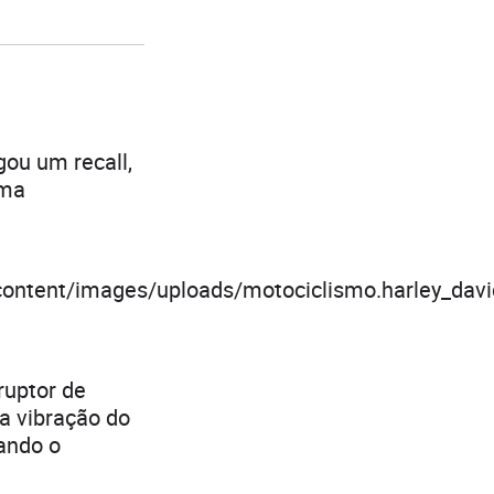
gou um recall,
uma
ticcontent/images/uploads/motociclismo.harley_da
ruptor de
a vibração do
nando o