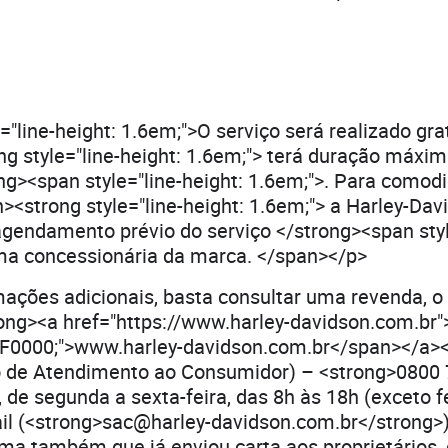
="line-height: 1.6em;">O serviço será realizado gr
g style="line-height: 1.6em;"> terá duração máxim
g><span style="line-height: 1.6em;">. Para comod
n><strong style="line-height: 1.6em;"> a Harley-Dav
endamento prévio do serviço </strong><span style
a concessionária da marca. </span></p>
ações adicionais, basta consultar uma revenda, o 
ong><a href="https://www.harley-davidson.com.br
#FF0000;">www.harley-davidson.com.br</span></a><
o de Atendimento ao Consumidor) – <strong>0800
 de segunda a sexta-feira, das 8h às 18h (exceto f
il (<strong>sac@harley-davidson.com.br</strong>)
rma também que já enviou carta aos proprietários