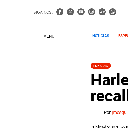
SIGA-NOS:
NOTÍCIAS
ESPE
ESPECIAIS
Harl
recal
Por
jmesqui
Publicado: 30/05/2