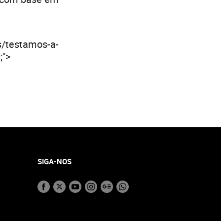
s/testamos-a-
;">
SIGA-NOS