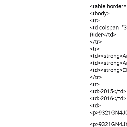
<table border=
<tbody>
<tr>
<td colspan="
Rider</td>
</tr>
<tr>
<td><strong>A
<td><strong>A
<td><strong>C
</tr>
<tr>
<td>2015</td>
<td>2016</td>
<td>
<p>9321GN4J0
<p>9321GN4J