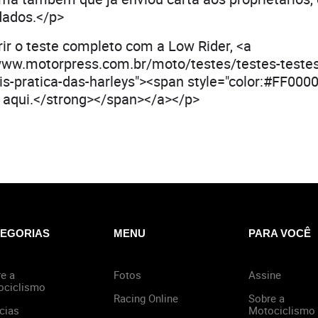
dados.</p>
ir o teste completo com a Low Rider, <a
/www.motorpress.com.br/moto/testes/testes-teste
is-pratica-das-harleys"><span style="color:#FF0000
e aqui.</strong></span></a></p>
EGORIAS
MENU
PARA VOCÊ
e a
Fotos
Assine
ociclismo
Racing Online
Sobre a
cias
Motociclismo