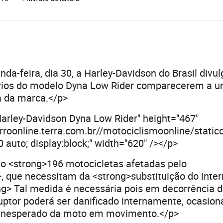
da-feira, dia 30, a Harley-Davidson do Brasil divul
ários do modelo Dyna Low Rider comparecerem a 
a da marca.</p>
arley-Davidson Dyna Low Rider" height="467"
arroonline.terra.com.br//motociclismoonline/sta
 auto; display:block;" width="620" /></p>
ão <strong>196 motocicletas afetadas pelo
>, que necessitam da <strong>substituição do inter
ng> Tal medida é necessária pois em decorrência d
ruptor poderá ser danificado internamente, ocasio
inesperado da moto em movimento.</p>