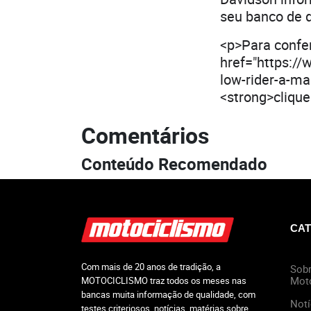
seu banco de 
<p>Para confer
href="https:/
low-rider-a-ma
<strong>cliqu
Comentários
Conteúdo Recomendado
CAT
Com mais de 20 anos de tradição, a
Sobr
Mot
MOTOCICLISMO traz todos os meses nas
bancas muita informação de qualidade, com
Notí
testes criteriosos, notícias, matérias sobre