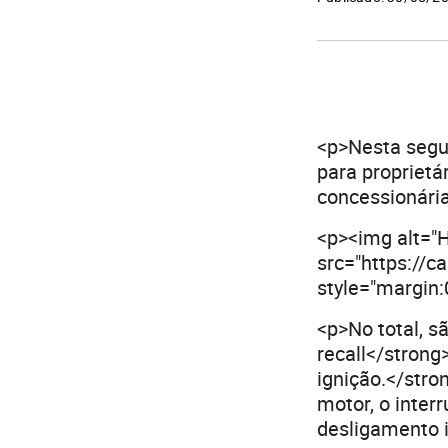
<p>Nesta segun
para propriet
concessionári
<p><img alt="H
src="https://c
style="margin:0
<p>No total, s
recall</strong
ignição.</stro
motor, o inter
desligamento 