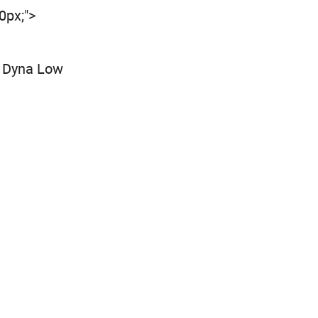
0px;">
L Dyna Low