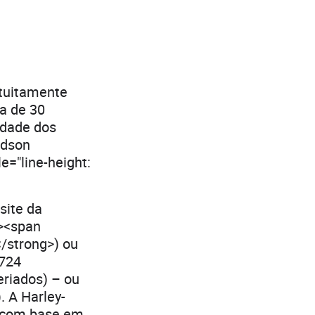
atuitamente
a de 30
idade dos
idson
="line-height:
site da
"><span
/strong>) ou
 724
eriados) – ou
. A Harley-
, com base em