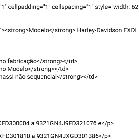
"1" cellpadding="1" cellspacing="1" style="width: 62
3"><strong>Modelo</strong> Harley-Davidson FXD
no fabricação</strong></td>
no Modelo</strong></td>
hassi não sequencial</strong></td>
FD300004 a 9321GN4J9FD321076 e</p>
XFD301810 a 9321GN4JXGD301386</p>