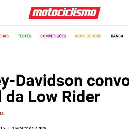
CIAIS
TESTES
COMPETIÇÕES
MOTO DE OURO
BANCA
ey-Davidson conv
l da Low Rider
ta
016
1 Minuto de leitura