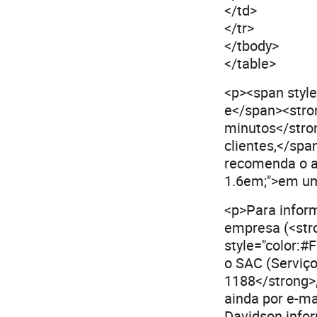
</td>
</tr>
</tbody>
</table>
<p><span style
e</span><stron
minutos</stron
clientes,</spa
recomenda o ag
1.6em;">em um
<p>Para inform
empresa (<str
style="color:
o SAC (Serviç
1188</strong>,
ainda por e-ma
Davidson info