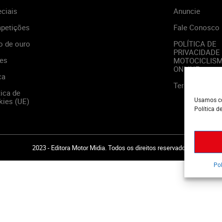
ciais
Anuncie
petições
Fale Conosco
o de ouro
POLÍTICA DE
PRIVACIDADE
es
MOTOCICLIS
ONLINE
ca
Termos de Us
tica de
Usamos co
ies (UE)
Política d
2023 - Editora Motor Midia. Todos os direitos reservados.
Pol