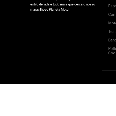
estilo de vida e tudo mais que cerca o nosso
Espe
maravilhoso Planeta Moto!
Com
Mot
Test
Ban
Polí
Cook