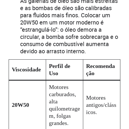
As galerias de óleo são mais estreitas
e as bombas de óleo são calibradas
para fluidos mais finos. Colocar um
20W50 em um motor moderno é
“estrangulá-lo”: o óleo demora a
circular, a bomba sofre sobrecarga e o
consumo de combustível aumenta
devido ao arrasto interno.
Perfil de
Recomenda
Viscosidade
Uso
ção
Motores
carburados,
Motores
alta
20W50
antigos/cláss
quilometrage
icos.
m, folgas
grandes.