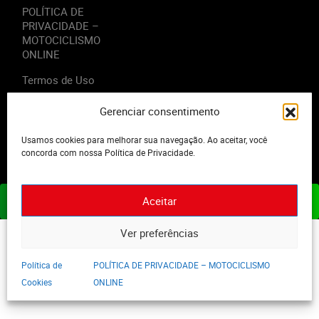
POLÍTICA DE
PRIVACIDADE –
MOTOCICLISMO
ONLINE
Termos de Uso
Gerenciar consentimento
Usamos cookies para melhorar sua navegação. Ao aceitar, você
2023 - Editora Motor Midia. Todos os direitos reservados.
concorda com nossa Política de Privacidade.
Aceitar
ASSINE JÁ
Ver preferências
Política de
POLÍTICA DE PRIVACIDADE – MOTOCICLISMO
Cookies
ONLINE