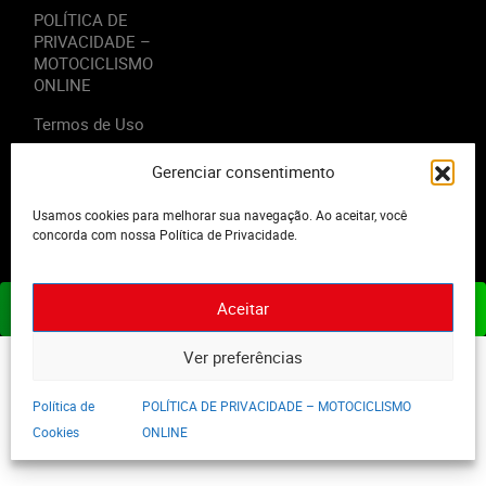
POLÍTICA DE
PRIVACIDADE –
MOTOCICLISMO
ONLINE
Termos de Uso
Gerenciar consentimento
Usamos cookies para melhorar sua navegação. Ao aceitar, você
2023 - Editora Motor Midia. Todos os direitos reservados.
concorda com nossa Política de Privacidade.
Aceitar
ASSINE JÁ
Ver preferências
Política de
POLÍTICA DE PRIVACIDADE – MOTOCICLISMO
Cookies
ONLINE