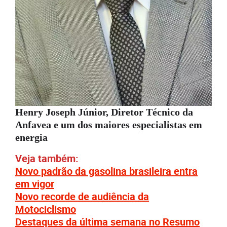
Henry Joseph Júnior, Diretor Técnico da
Anfavea e um dos maiores especialistas em
energia
Veja também:
Novo padrão da gasolina brasileira entra
em vigor
Novo recorde de audiência da
Motociclismo
Destaques da última semana no Resumo