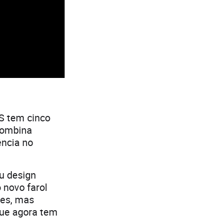
S tem cinco
 combina
ência no
u design
 novo farol
ões, mas
que agora tem