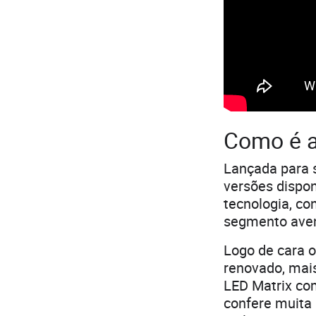
Como é 
Lançada para 
versões dispon
tecnologia, c
segmento aven
Logo de cara 
renovado, mai
LED Matrix com
confere muita 