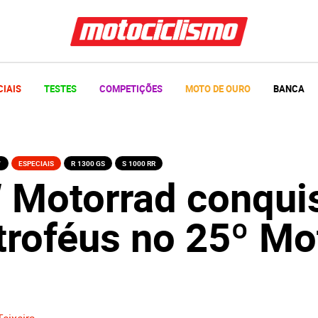
CIAIS
TESTES
COMPETIÇÕES
MOTO DE OURO
BANCA
W
ESPECIAIS
R 1300 GS
S 1000 RR
Motorrad conqui
troféus no 25º Mo