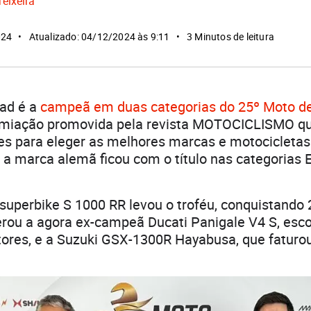
Teixeira
024
Atualizado: 04/12/2024 às 9:11
3 Minutos de leitura
ad é a
campeã em duas categorias do 25º Moto d
remiação promovida pela revista MOTOCICLISMO q
res para eleger as melhores marcas e motocicletas 
 a marca alemã ficou com o título nas categorias E
 superbike S 1000 RR levou o troféu, conquistando
erou a agora ex-campeã Ducati Panigale V4 S, esco
tores, e a Suzuki GSX-1300R Hayabusa, que faturo