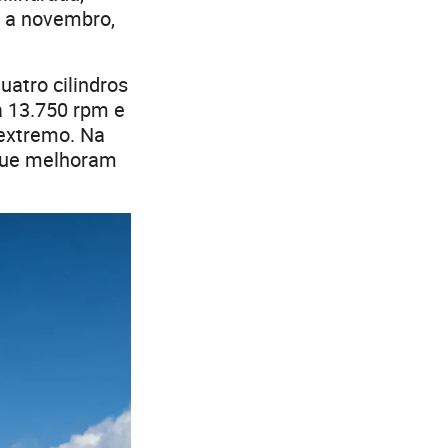
o a novembro,
atro cilindros
a 13.750 rpm e
 extremo. Na
 que melhoram