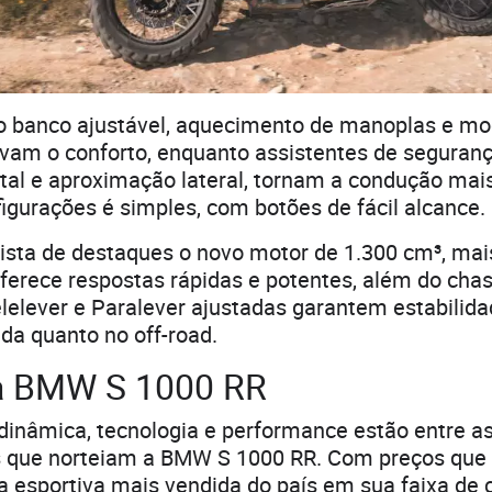
 banco ajustável, aquecimento de manoplas e m
evam o conforto, enquanto assistentes de seguran
ntal e aproximação lateral, tornam a condução mai
igurações é simples, com botões de fácil alcance.
ista de destaques o novo motor de 1.300 cm³, mai
oferece respostas rápidas e potentes, além do cha
elever e Paralever ajustadas garantem estabilida
da quanto no off-road.
a BMW S 1000 RR
dinâmica, tecnologia e performance estão entre a
as que norteiam a BMW S 1000 RR. Com preços que
 a esportiva mais vendida do país em sua faixa de c