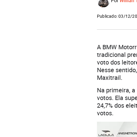
Por
Willian 
Publicado: 03/12/2
A BMW Motorr
tradicional p
voto dos leito
Nesse sentido,
Maxitrail.
Na primeira, a
votos. Ela sup
24,7% dos elei
votos.