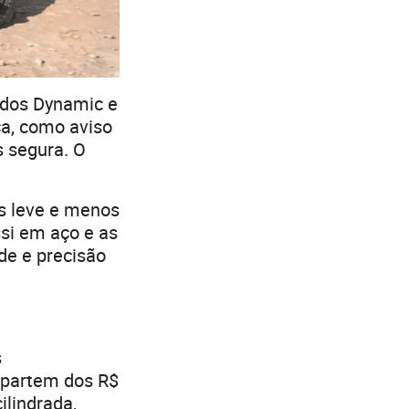
odos Dynamic e
ça, como aviso
s segura. O
s leve e menos
ssi em aço e as
de e precisão
s
 partem dos R$
ilindrada,