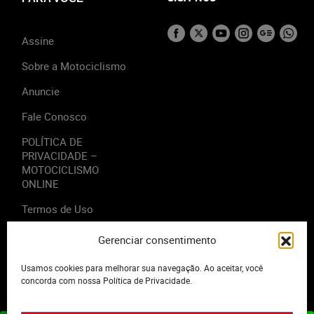
Assine
Sobre a Motociclismo
Anuncie
Fale Conosco
POLÍTICA DE
PRIVACIDADE –
MOTOCICLISMO
ONLINE
Termos de Uso
Gerenciar consentimento
Usamos cookies para melhorar sua navegação. Ao aceitar, você
2023 - Editora Motor Midia. Todos os direitos reservados.
concorda com nossa Política de Privacidade.