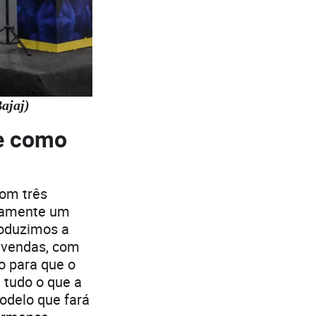
ajaj)
 e como
com três
icamente um
roduzimos a
 vendas, com
o para que o
 tudo o que a
odelo que fará