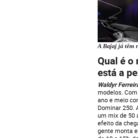
A Bajaj já têm 
Qual é o
está a p
Waldyr Ferreir
modelos. Com 
ano e meio co
Dominar 250. 
um mix de 50 
efeito da cheg
gente monta e