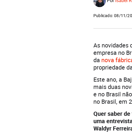
Por
Isabel R
Publicado: 08/11/2
As novidades d
empresa no Bra
da
nova fábri
propriedade d
Este ano, a Ba
mais duas nov
e no Brasil nã
no Brasil, em 
Quer saber de 
uma entrevista
Waldyr Ferreir