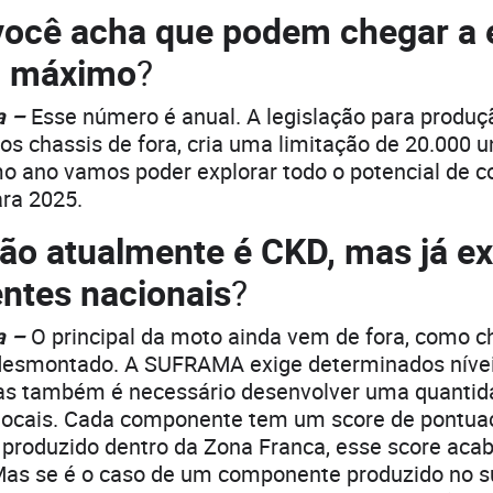
ocê acha que podem chegar a 
l máximo
?
a –
Esse número é anual. A legislação para produ
os chassis de fora, cria uma limitação de 20.000 
o ano vamos poder explorar todo o potencial de c
ara 2025.
ão atualmente é CKD, mas já e
tes nacionais
?
a –
O principal da moto ainda vem de fora, como c
esmontado. A SUFRAMA exige determinados níve
s também é necessário desenvolver uma quantid
ocais. Cada componente tem um score de pontua
produzido dentro da Zona Franca, esse score aca
as se é o caso de um componente produzido no sul