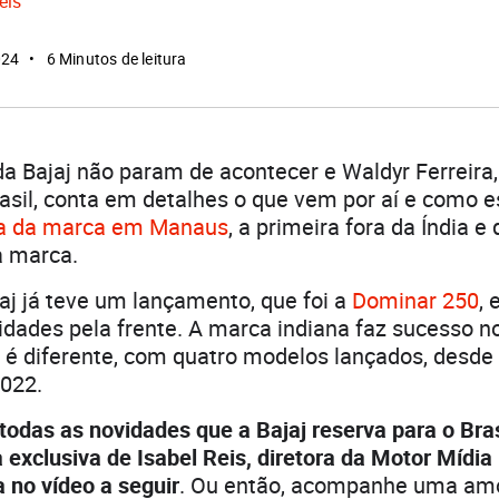
eis
024
6 Minutos de leitura
a Bajaj não param de acontecer e Waldyr Ferreira
sil, conta em detalhes o que vem por aí e como e
ca da marca em Manaus
, a primeira fora da Índia e
a marca.
jaj já teve um lançamento, que foi a
Dominar 250
, 
idades pela frente. A marca indiana faz sucesso 
o é diferente, com quatro modelos lançados, desd
2022.
todas as novidades que a Bajaj reserva para o Bras
 exclusiva de Isabel Reis, diretora da Motor Mídia
a no vídeo a seguir
. Ou então, acompanhe uma amo