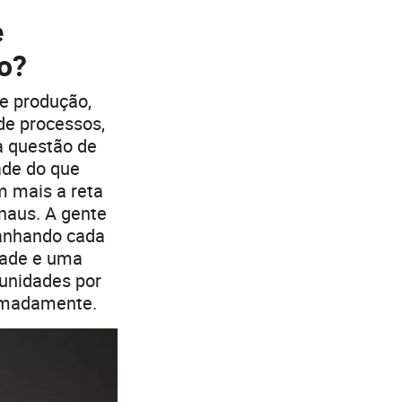
e
ho?
e produção,
de processos,
a questão de
ade do que
m mais a reta
naus. A gente
ganhando cada
dade e uma
 unidades por
ximadamente.