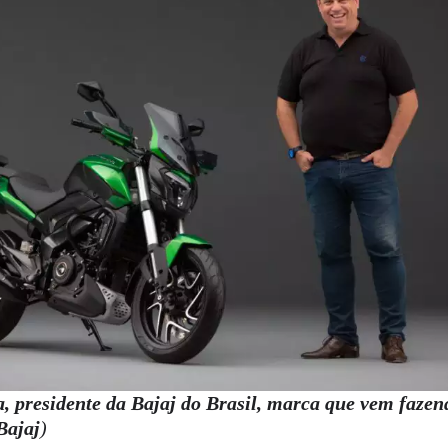
, presidente da Bajaj do Brasil, marca que vem faze
Bajaj
)