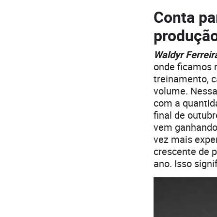
Conta pa
produção,
Waldyr Ferrei
onde ficamos 
treinamento, 
volume. Nessa
com a quantida
final de outub
vem ganhando 
vez mais expe
crescente de p
ano. Isso sig