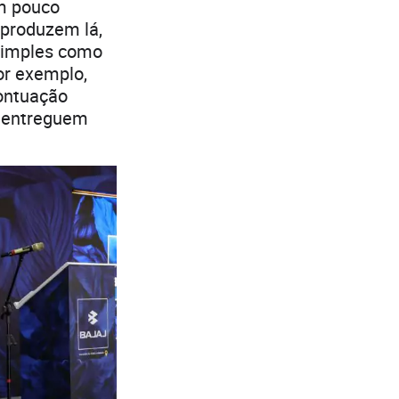
m pouco
 produzem lá,
simples como
or exemplo,
pontuação
e entreguem