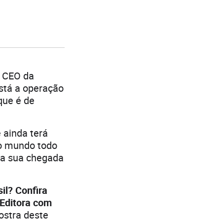
, CEO da
stá a operação
 que é de
e ainda terá
no mundo todo
e a sua chegada
il? Confira
 Editora com
stra deste