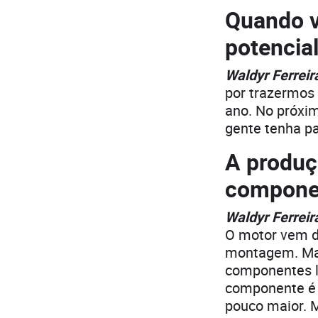
Quando v
potencia
Waldyr Ferreir
por trazermos 
ano. No próxim
gente tenha p
A produç
componen
Waldyr Ferreir
O motor vem d
montagem. Ma
componentes l
componente é 
pouco maior. M