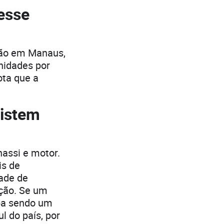
esse
ção em Manaus,
unidades por
ota que a
xistem
hassi e motor.
is de
ade de
ção. Se um
ba sendo um
 do país, por