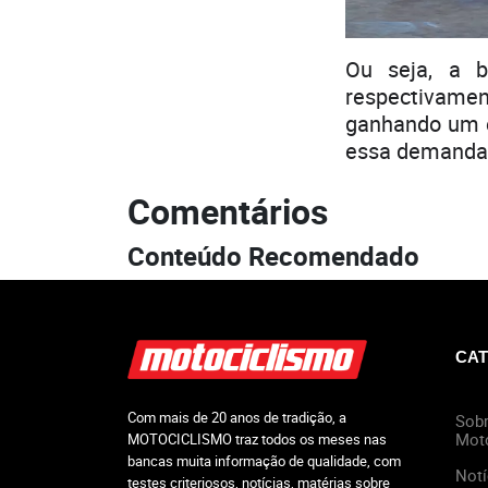
Ou seja, a b
respectivamen
ganhando um e
essa demanda 
Comentários
Conteúdo Recomendado
CAT
Com mais de 20 anos de tradição, a
Sobr
Mot
MOTOCICLISMO traz todos os meses nas
bancas muita informação de qualidade, com
Notí
testes criteriosos, notícias, matérias sobre