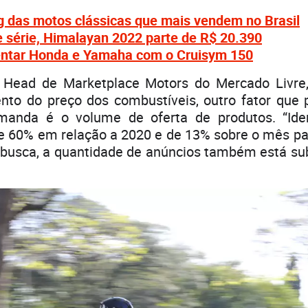
g das motos clássicas que mais vendem no Brasil
 série, Himalayan 2022 parte de R$ 20.390
rentar Honda e Yamaha com o Cruisym 150
, Head de Marketplace Motors do Mercado Livr
to do preço dos combustíveis, outro fator que p
manda é o volume de oferta de produtos. “Ide
e 60% em relação a 2020 e de 13% sobre o mês pas
busca, a quantidade de anúncios também está sub