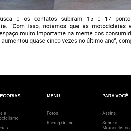
usca e os contatos subiram 15 e 17 pontos
te. “Com isso, notamos que as motocicletas e
spaço muito importante na mente dos consumido
aumentou quase cinco vezes no último ano”, comp
EGORIAS
MENU
PARA VOCÊ
e a
Fotos
Assine
ociclismo
Racing Online
Sobre a
cias
Motociclismo