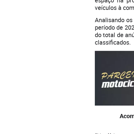
espaço na pr
veículos à co
Analisando o
período de 202
do total de an
classificados.
Acom