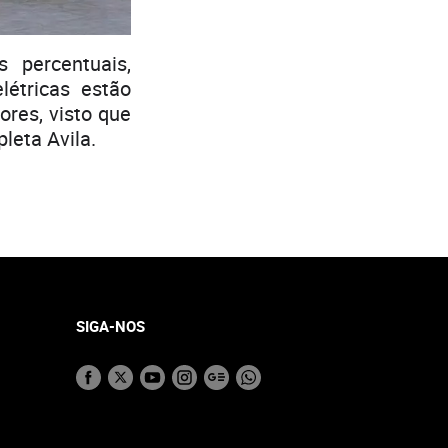
 percentuais,
létricas estão
res, visto que
leta Avila.
SIGA-NOS