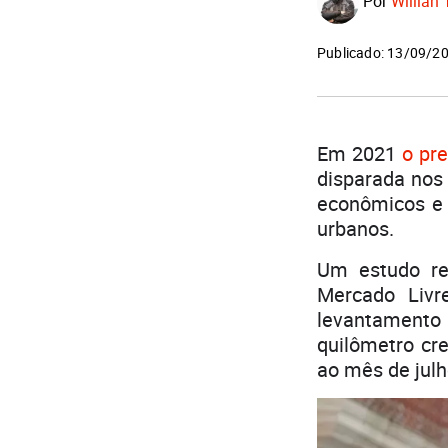
Por
Willian 
Publicado: 13/09/2
Em 2021
o pr
disparada nos
econômicos e
urbanos.
Um estudo rea
Mercado Liv
levantamento
quilômetro cr
ao mês de julh