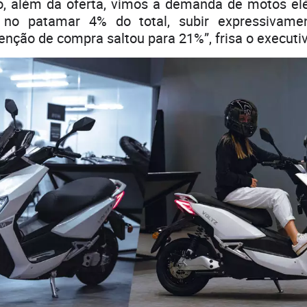
o, além da oferta, vimos a demanda de motos elét
 no patamar 4% do total, subir expressivame
enção de compra saltou para 21%”, frisa o executiv