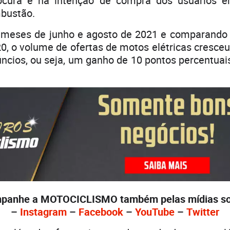
ocura e na intenção de compra dos usuários e
mbustão.
s meses de junho e agosto de 2021 e comparand
0, o volume de ofertas de motos elétricas cresce
úncios, ou seja, um ganho de 10 pontos percentua
panhe a MOTOCICLISMO também pelas mídias soc
–
Instagram
–
Facebook
–
YouTube
–
Twitter