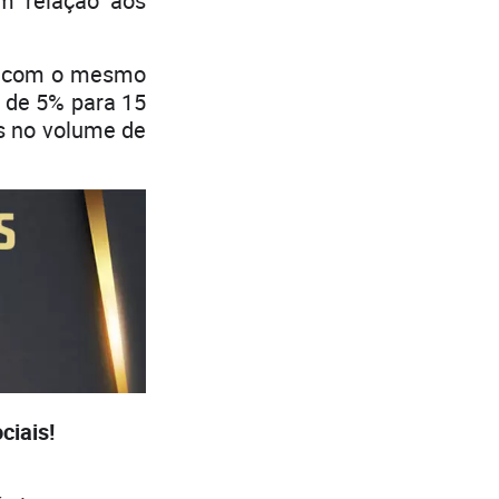
m relação aos
o com o mesmo
u de 5% para 15
is no volume de
iais!