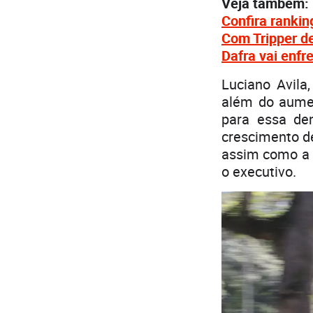
Veja também:
Confira rankin
Com Tripper de
Dafra vai enf
Luciano Avila
além do aumen
para essa de
crescimento d
assim como a 
o executivo.