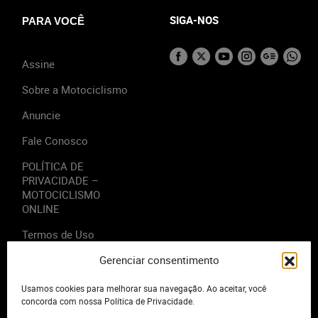
SIGA-NOS
PARA VOCÊ
Assine
Sobre a Motociclismo
Anuncie
Fale Conosco
POLÍTICA DE
PRIVACIDADE –
MOTOCICLISMO
ONLINE
Termos de Uso
Gerenciar consentimento
Usamos cookies para melhorar sua navegação. Ao aceitar, você
concorda com nossa Política de Privacidade.
2023 - Editora Motor Midia. Todos os direitos reservados.