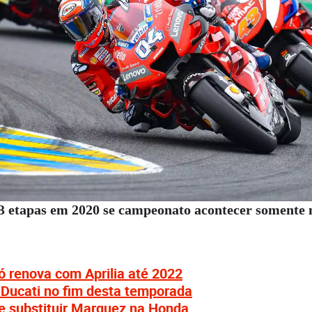
 etapas em 2020 se campeonato acontecer somente
ó renova com Aprilia até 2022
 Ducati no fim desta temporada
e substituir Marquez na Honda