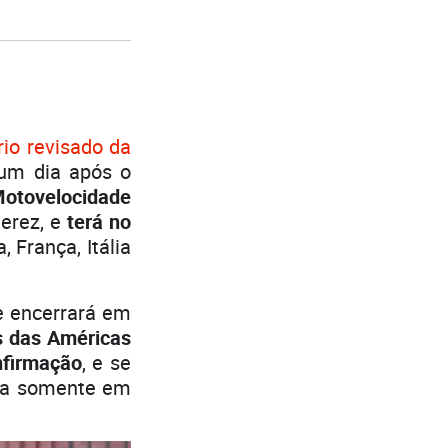
rio revisado da
 um dia após o
Motovelocidade
Jerez, e
terá no
 França, Itália
e encerrará em
s das Américas
nfirmação
, e se
ina somente em