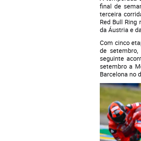
final de sema
terceira corri
Red Bull Ring 
da Áustria e da
Com cinco eta
de setembro,
seguinte aco
setembro a Mo
Barcelona no d