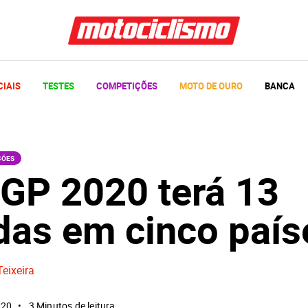
CIAIS
TESTES
COMPETIÇÕES
MOTO DE OURO
BANCA
ÇÕES
GP 2020 terá 13
das em cinco país
Teixeira
020
3 Minutos de leitura