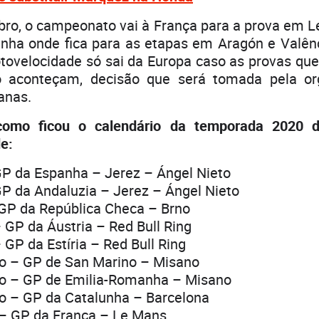
bro, o campeonato vai à França para a prova em L
anha onde fica para as etapas em Aragón e Valên
ovelocidade só sai da Europa caso as provas que
o aconteçam, decisão que será tomada pela or
anas.
como ficou o calendário da temporada 2020 
e:
GP da Espanha – Jerez – Ángel Nieto
GP da Andaluzia – Jerez – Ángel Nieto
 GP da República Checa – Brno
 GP da Áustria – Red Bull Ring
 GP da Estíria – Red Bull Ring
o – GP de San Marino – Misano
o – GP de Emilia-Romanha – Misano
o – GP da Catalunha – Barcelona
 – GP da França – Le Mans