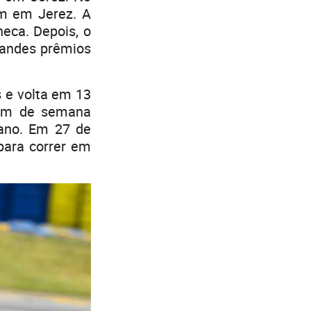
ém em Jerez. A
heca. Depois, o
grandes prêmios
 e volta em 13
fim de semana
ano. Em 27 de
para correr em