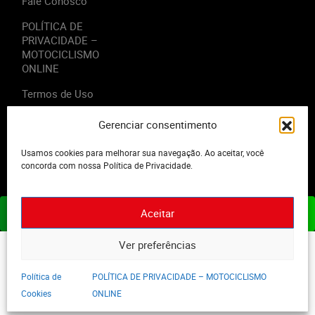
Fale Conosco
POLÍTICA DE
PRIVACIDADE –
MOTOCICLISMO
ONLINE
Termos de Uso
Gerenciar consentimento
Usamos cookies para melhorar sua navegação. Ao aceitar, você
2023 - Editora Motor Midia. Todos os direitos reservados.
concorda com nossa Política de Privacidade.
Aceitar
ASSINE JÁ
Ver preferências
Política de
POLÍTICA DE PRIVACIDADE – MOTOCICLISMO
Cookies
ONLINE