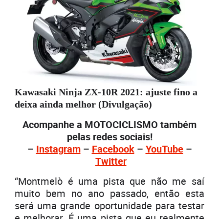
Kawasaki Ninja ZX-10R 2021: ajuste fino a
deixa ainda melhor (Divulgação)
Acompanhe a MOTOCICLISMO também
pelas redes sociais!
–
Instagram
–
Facebook
–
YouTube
–
Twitter
“Montmelò é uma pista que não me saí
muito bem no ano passado, então esta
será uma grande oportunidade para testar
e melhorar. É uma pista que eu realmente