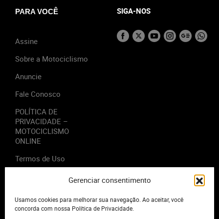
SIGA-NOS
PARA VOCÊ
Assine
Sobre a Motociclismo
Anuncie
Fale Conosco
POLÍTICA DE
PRIVACIDADE –
MOTOCICLISMO
ONLINE
Termos de Uso
Gerenciar consentimento
Usamos cookies para melhorar sua navegação. Ao aceitar, você
2023 - Editora Motor Midia. Todos os direitos reservados.
concorda com nossa Política de Privacidade.