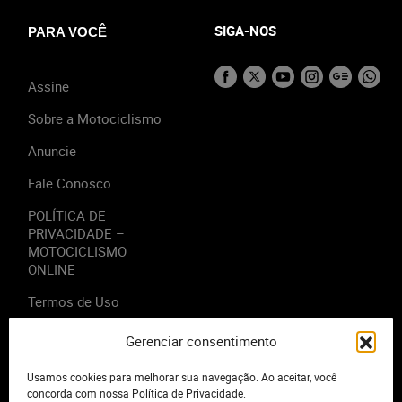
SIGA-NOS
PARA VOCÊ
Assine
Sobre a Motociclismo
Anuncie
Fale Conosco
POLÍTICA DE
PRIVACIDADE –
MOTOCICLISMO
ONLINE
Termos de Uso
Gerenciar consentimento
Usamos cookies para melhorar sua navegação. Ao aceitar, você
2023 - Editora Motor Midia. Todos os direitos reservados.
concorda com nossa Política de Privacidade.