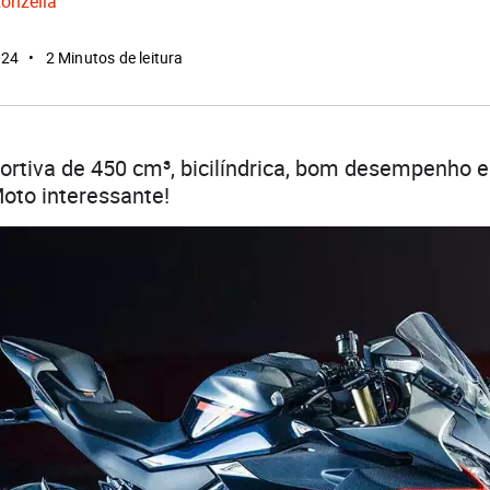
Ronzella
024
2 Minutos de leitura
tiva de 450 cm³, bicilíndrica, bom desempenho e 
to interessante!