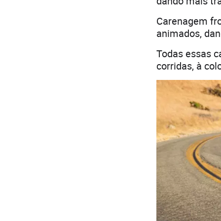
dando mais tra
Carenagem fron
animados, dan
Todas essas ca
corridas, à co