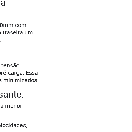
sa
 320mm com
a traseira um
.
uspensão
pré-carga. Essa
s minimizados.
sante.
m a menor
locidades,