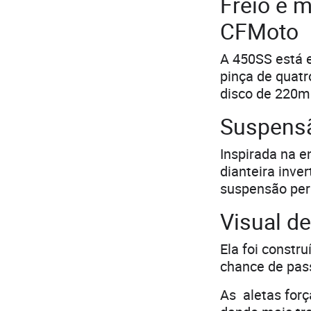
Freio é 
CFMoto
A 450SS está 
pinça de quatr
disco de 220mm
Suspens
Inspirada na e
dianteira inve
suspensão per
Visual d
Ela foi constr
chance de pas
As aletas forç