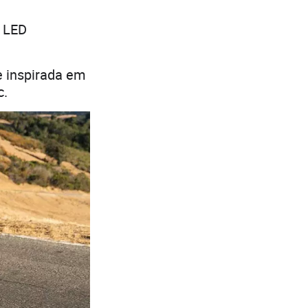
e LED
e inspirada em
c.