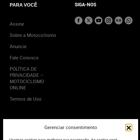
SIGA-NOS
PARA VOCÊ
Assine
Sobre a Motociclismo
Anuncie
Fale Conosco
POLÍTICA DE
PRIVACIDADE –
MOTOCICLISMO
ONLINE
Termos de Uso
Gerenciar consentimento
2023 - Editora Motor Midia. Todos os direitos reservados.
Usamos cookies para melhorar sua navegação. Ao aceitar, você