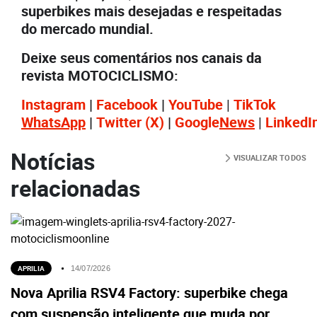
superbikes mais desejadas e respeitadas
do mercado mundial.
Deixe seus comentários nos canais da
revista MOTOCICLISMO:
Instagram
|
Facebook
|
YouTube
|
TikTok
WhatsApp
|
Twitter
(X)
|
Google
News
|
LinkedI
Notícias
VISUALIZAR TODOS
relacionadas
APRILIA
14/07/2026
Nova Aprilia RSV4 Factory: superbike chega
com suspensão inteligente que muda por